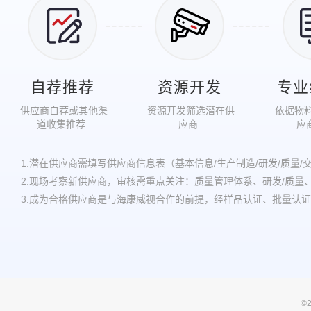
自荐推荐
资源开发
专业
 供应商自荐或其他渠
 资源开发筛选潜在供
 依据物料需求发起供
道收集推荐 
应商 
应
1.潜在供应商需填写供应商信息表（基本信息/生产制造/研发/质量/
2.现场考察新供应商，审核需重点关注：质量管理体系、研发/质
3.成为合格供应商是与海康威视合作的前提，经样品认证、批量认
©